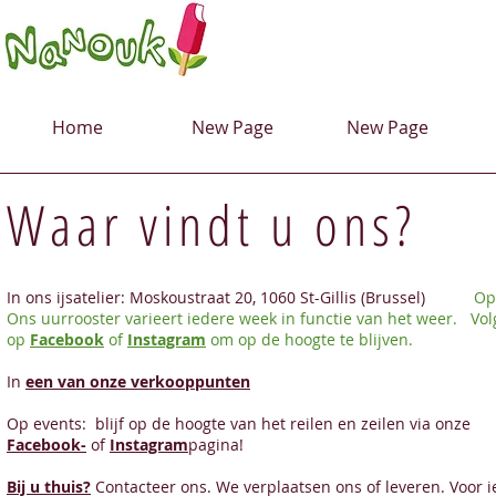
Home
New Page
New Page
Waar vindt u ons?
In ons ijsatelier: Moskoustraat 20, 1060 St-Gillis (Brussel)
​
Op
Ons uurrooster varieert iedere week in functie van het weer. Vol
op
Facebook
of
Instagram
om op de hoogte te blijven.​
In
een van onze verkooppunten
Op events: blijf op de hoogte van het reilen en zeilen via onze
Facebook-
of
Instagram
pagina!
Bij u thuis?
Contacteer ons. We verplaatsen ons of leveren. Voor i