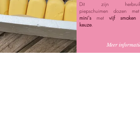
Dit zijn herbruik
piepschuimen dozen m
mini's
met
vijf smaken
keuze
.
Meer informati